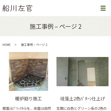
施工事例 – ページ 2
HOME
施工事例 – ページ 2
暖炉廻り施工
珪藻土2色ﾊﾟﾀｰﾝ仕上げ
壁面はﾌﾞﾘｯｸﾀｲﾙを、床面は自然
玄関に白色とグリーン系の2色の