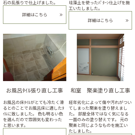
石の乱張りで仕上げました。
珪藻土を使ったﾊﾟﾀｰﾝ仕上げを施
工いたしました。
詳細はこちら
詳細はこちら
お風呂ﾀｲﾙ張り直し工事
和室 聚楽塗り直し工事
お風呂の床ﾀｲﾙがとても冷たく滑
経年劣化によって傷や汚れがつい
るとのことでお風呂床に適したﾀ
てしまった聚楽を塗り替えまし
ｲﾙに致しました。 色も明るい色
た。 部屋全体ではなく気になる
を選んだので雰囲気も変わった
一面のみの塗り替えです。 元の
と思います。
聚楽と同じようなものを施工い
たしました。